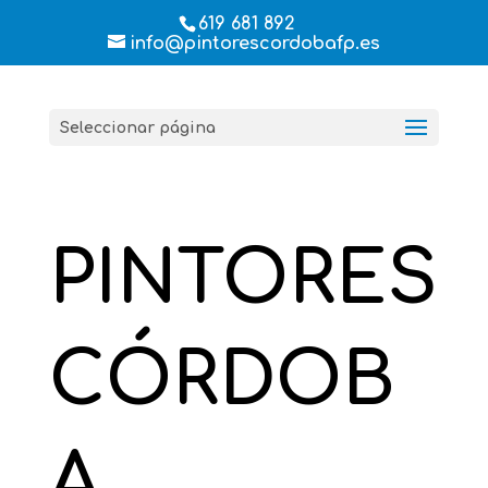
619 681 892
info@pintorescordobafp.es
Seleccionar página
PINTORES
CÓRDOB
A