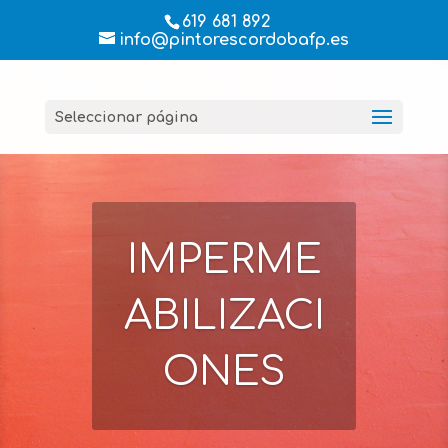
619 681 892
info@pintorescordobafp.es
Seleccionar página
IMPERME
ABILIZACI
ONES