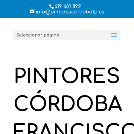
619 681 892
info@pintorescordobafp.es
Seleccionar página
PINTORES
CÓRDOBA
FRANCISC