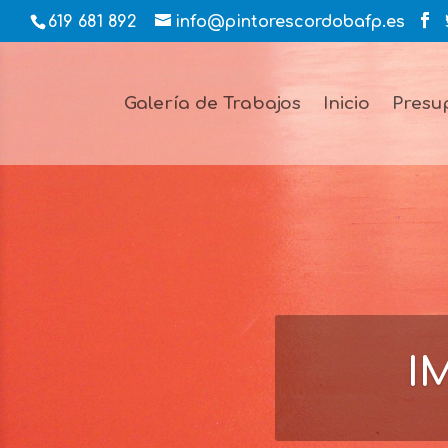
619 681 892
info@pintorescordobafp.es
Galería de Trabajos
Inicio
Presu
I