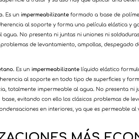
o.
Es un
impermeabilizante
formado a base de polímer
herencia al soporte y forma una película elástica y g
l agua. No presenta ni juntas ni uniones ni soldadur
cos problemas de levantamiento, ampollas, despegado 
retano.
Es un
impermeabilizante
líquido elástico formu
encia al soporte en todo tipo de superficies y forma
ia, totalmente impermeable al agua. No presenta ni ju
base, evitando con ello los clásicos problemas de l
ondensaciones en interiores, ya que es permeable al 
IZACIONES
MÁS ECO